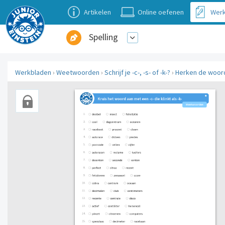
Artikelen
Online oefenen
Werk
Spelling
Werkbladen
›
Weetwoorden
›
Schrijf je -c-, -s- of -k-?
›
Herken de woor