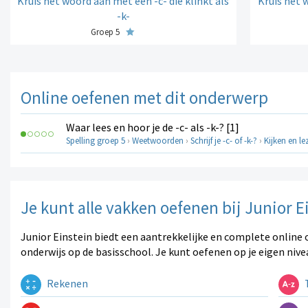
Kruis het woord aan met een -c- die klinkt als
Kruis het 
-k-
Groep 5
Online oefenen met dit onderwerp
Waar lees en hoor je de -c- als -k-? [1]
Spelling groep 5
›
Weetwoorden
›
Schrijf je -c- of -k-?
›
Kijken en le
Je kunt alle vakken oefenen bij Junior E
Junior Einstein biedt een aantrekkelijke en complete online 
onderwijs op de basisschool. Je kunt oefenen op je eigen nive
Rekenen
T