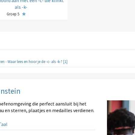
woord aan met een -c- die klinkt
als -k-
Groep 5
zen
›
Waar lees en hoor je de -c- als -k-? [1]
instein
oefenomgeving die perfect aansluit bij het
au en sterren, plaatjes en medailles verdienen.
aal