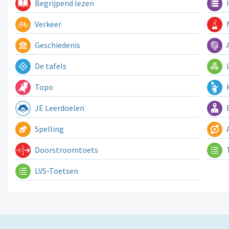
Begrijpend lezen
I
Verkeer
N
Geschiedenis
A
De tafels
L
Topo
K
JE Leerdoelen
E
Spelling
A
Doorstroomtoets
LVS-Toetsen