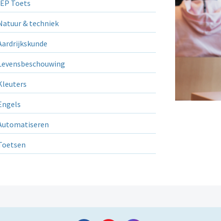
EP Toets
atuur & techniek
ardrijkskunde
evensbeschouwing
leuters
ngels
utomatiseren
Toetsen