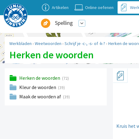
Artikelen
Online oefenen
Werk
Spelling
Werkbladen
›
Weetwoorden
›
Schrijf je -c-, -s- of -k-?
›
Herken de woor
Herken de woorden
Herken de woorden
(72)
Kleur de woorden
(39)
Maak de woorden af
(39)
Kruis het 