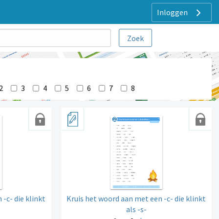
Inloggen
2
3
4
5
6
7
8
-c- die klinkt
Kruis het woord aan met een -c- die klinkt
als -s-