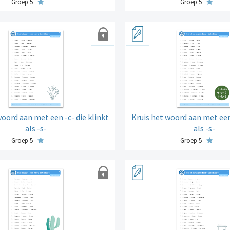
Groep 5
Groep 5
woord aan met een -c- die klinkt
Kruis het woord aan met een 
als -s-
als -s-
Groep 5
Groep 5