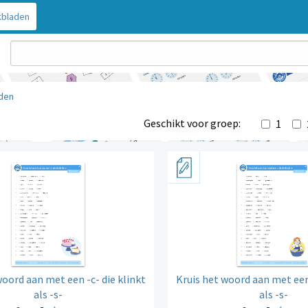
bladen
den
Geschikt voor groep:
1
woord aan met een -c- die klinkt
Kruis het woord aan met een 
als -s-
als -s-