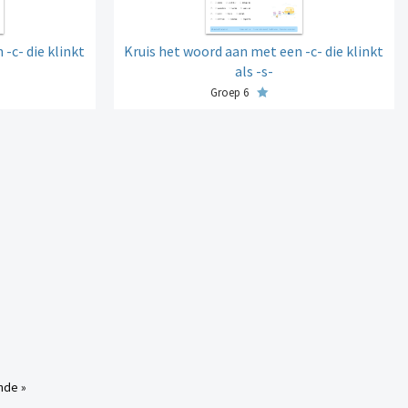
-c- die klinkt
Kruis het woord aan met een -c- die klinkt
als -s-
Groep 6
nde »