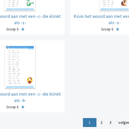
woord aan met een -c- die klinkt
Kruis het woord aan met een 
als -s-
als -s-
Groep 6
Groep 6
woord aan met een -c- die klinkt
als -k-
Groep 6
1
2
3
volge