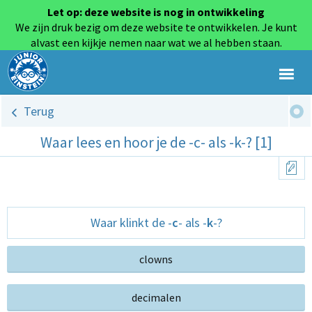
Let op: deze website is nog in ontwikkeling
We zijn druk bezig om deze website te ontwikkelen. Je kunt
alvast een kijkje nemen naar wat we al hebben staan.
Terug
Waar lees en hoor je de -c- als -k-? [1]
Waar klinkt de -
c
- als -
k
-?
clowns
decimalen