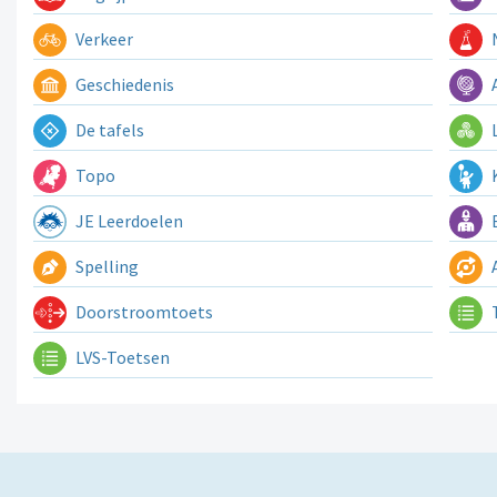
Verkeer
N
Geschiedenis
A
De tafels
L
Topo
K
JE Leerdoelen
E
Spelling
A
Doorstroomtoets
LVS-Toetsen