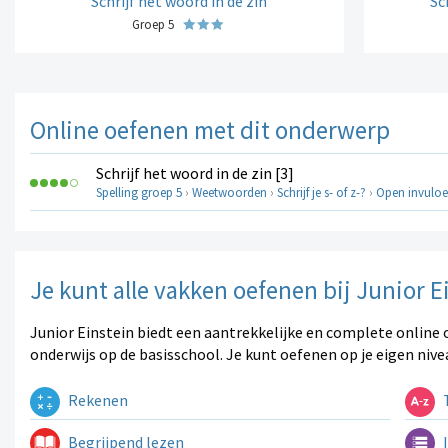
Schrijf het woord in de zin
Sc
Groep 5
Online oefenen met dit onderwerp
Schrijf het woord in de zin [3]
Spelling groep 5
›
Weetwoorden
›
Schrijf je s- of z-?
›
Open invuloe
Je kunt alle vakken oefenen bij Junior E
Junior Einstein biedt een aantrekkelijke en complete online 
onderwijs op de basisschool. Je kunt oefenen op je eigen nive
Rekenen
T
Begrijpend lezen
I