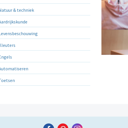
atuur & techniek
ardrijkskunde
evensbeschouwing
leuters
ngels
utomatiseren
Toetsen