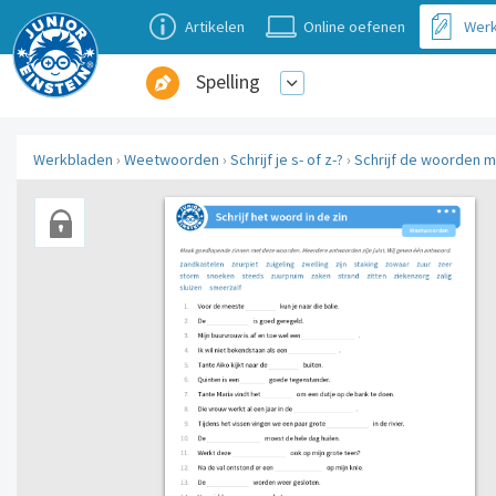
Artikelen
Online oefenen
Werk
Spelling
Werkbladen
›
Weetwoorden
›
Schrijf je s- of z-?
›
Schrijf de woorden me