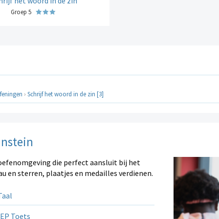
hrijf het woord in de zin
Groep 5
feningen
›
Schrijf het woord in de zin [3]
instein
oefenomgeving die perfect aansluit bij het
au en sterren, plaatjes en medailles verdienen.
aal
EP Toets