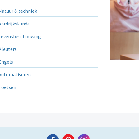
atuur & techniek
ardrijkskunde
evensbeschouwing
leuters
ngels
utomatiseren
Toetsen