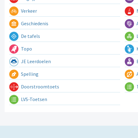
Verkeer
N
Geschiedenis
A
De tafels
L
Topo
K
JE Leerdoelen
E
Spelling
A
Doorstroomtoets
LVS-Toetsen