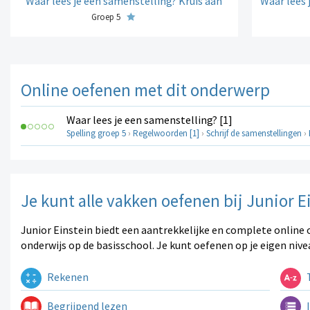
Waar lees je een samenstelling? Kruis aan
Waar lees 
Groep 5
Online oefenen met dit onderwerp
Waar lees je een samenstelling? [1]
Spelling groep 5
›
Regelwoorden [1]
›
Schrijf de samenstellingen
›
Je kunt alle vakken oefenen bij Junior E
Junior Einstein biedt een aantrekkelijke en complete online 
onderwijs op de basisschool. Je kunt oefenen op je eigen nive
Rekenen
T
Begrijpend lezen
I