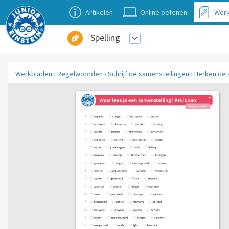
Artikelen
Online oefenen
Werk
Spelling
Werkbladen
›
Regelwoorden
›
Schrijf de samenstellingen
›
Herken de 