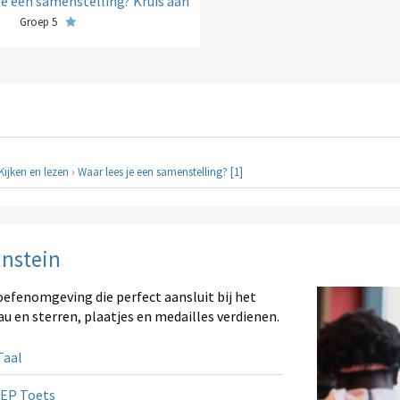
je een samenstelling? Kruis aan
Groep 5
Kijken en lezen
›
Waar lees je een samenstelling? [1]
instein
oefenomgeving die perfect aansluit bij het
au en sterren, plaatjes en medailles verdienen.
aal
EP Toets