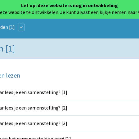
Let op: deze website is nog in ontwikkeling
eze website te ontwikkelen. Je kunt alvast een kijkje nemen naar
den [1]
n [1]
en lezen
r lees je een samenstelling? [1]
r lees je een samenstelling? [2]
r lees je een samenstelling? [3]
k op het samengestelde woord [1]