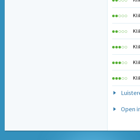
Kli
Kli
Kli
Kli
Kli
Luister
Open i