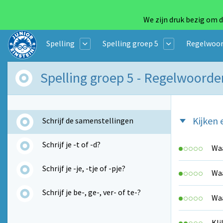
We zijn druk bezig om d
Spelling
Spelling groep 5
Regelwoor
Spelling groep 5 - Regelwoorde
Kijken 
Schrijf de samenstellingen
Schrijf je -t of -d?
Waa
Schrijf je -je, -tje of -pje?
Waa
Schrijf je be-, ge-, ver- of te-?
Waa
Kli