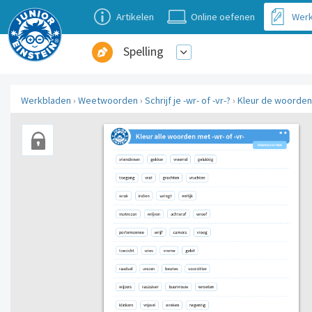
Artikelen
Online oefenen
Werk
Spelling
Werkbladen
›
Weetwoorden
›
Schrijf je -wr- of -vr-?
›
Kleur de woorden 