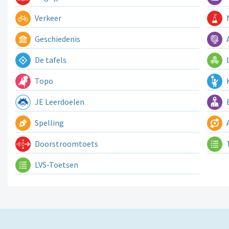
Verkeer
N
Geschiedenis
A
De tafels
L
Topo
K
JE Leerdoelen
E
Spelling
A
Doorstroomtoets
LVS-Toetsen