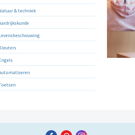
atuur & techniek
ardrijkskunde
evensbeschouwing
leuters
ngels
utomatiseren
Toetsen