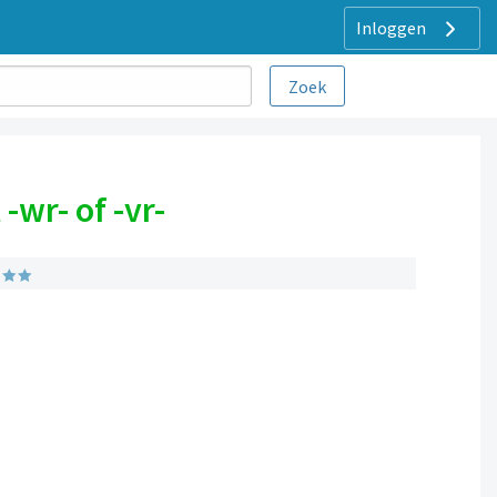
Inloggen
-wr- of -vr-