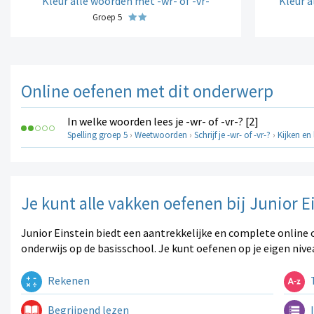
Kleur alle woorden met -wr- of -vr-
Kleur a
Groep 5
Online oefenen met dit onderwerp
In welke woorden lees je -wr- of -vr-? [2]
Spelling groep 5
›
Weetwoorden
›
Schrijf je -wr- of -vr-?
›
Kijken en
Je kunt alle vakken oefenen bij Junior E
Junior Einstein biedt een aantrekkelijke en complete online 
onderwijs op de basisschool. Je kunt oefenen op je eigen nive
Rekenen
T
Begrijpend lezen
I