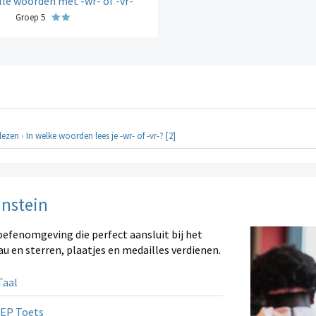
lle woorden met -wr- of -vr-
Groep 5
 lezen
›
In welke woorden lees je -wr- of -vr-? [2]
instein
oefenomgeving die perfect aansluit bij het
au en sterren, plaatjes en medailles verdienen.
aal
EP Toets