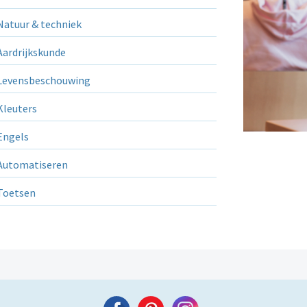
atuur & techniek
ardrijkskunde
evensbeschouwing
leuters
ngels
utomatiseren
Toetsen