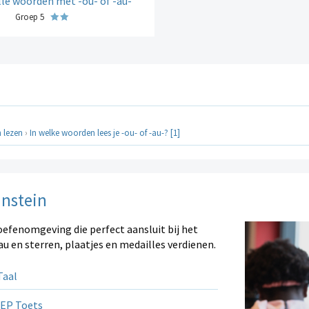
lle woorden met -ou- of -au-
Groep 5
n lezen
›
In welke woorden lees je -ou- of -au-? [1]
instein
oefenomgeving die perfect aansluit bij het
au en sterren, plaatjes en medailles verdienen.
aal
EP Toets