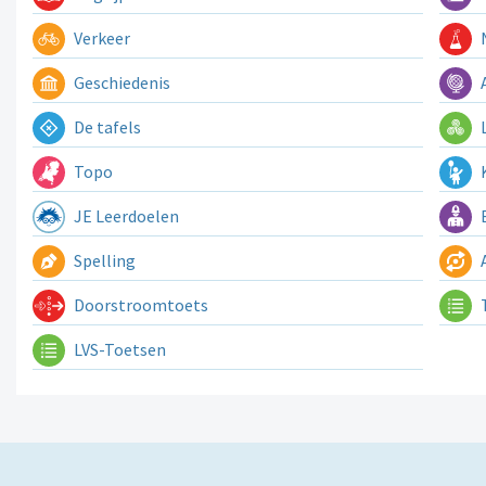
Verkeer
N
Geschiedenis
A
De tafels
L
Topo
K
JE Leerdoelen
E
Spelling
A
Doorstroomtoets
LVS-Toetsen