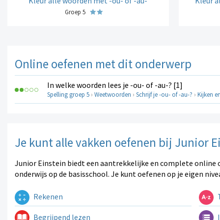
Kleur alle woorden met -ou- of -au-
Kleur a
Groep 5
Online oefenen met dit onderwerp
In welke woorden lees je -ou- of -au-? [1]
Spelling groep 5
›
Weetwoorden
›
Schrijf je -ou- of -au-?
›
Kijken e
Je kunt alle vakken oefenen bij Junior E
Junior Einstein biedt een aantrekkelijke en complete online 
onderwijs op de basisschool. Je kunt oefenen op je eigen nive
Rekenen
T
Begrijpend lezen
I