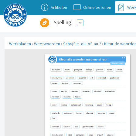
Artikelen
Online oefenen
Werk
Spelling
Werkbladen
›
Weetwoorden
›
Schrijf je -ou- of -au-?
›
Kleur de woorden 