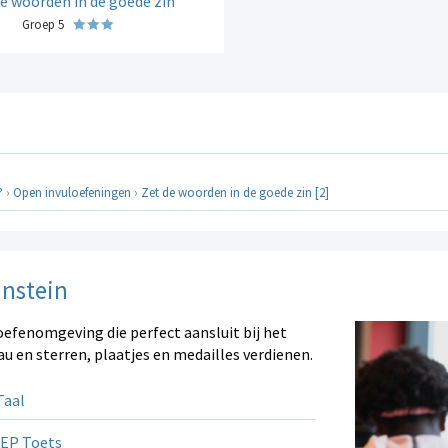
e woorden in de goede zin
Groep 5
?
›
Open invuloefeningen
›
Zet de woorden in de goede zin [2]
instein
oefenomgeving die perfect aansluit bij het
au en sterren, plaatjes en medailles verdienen.
aal
EP Toets