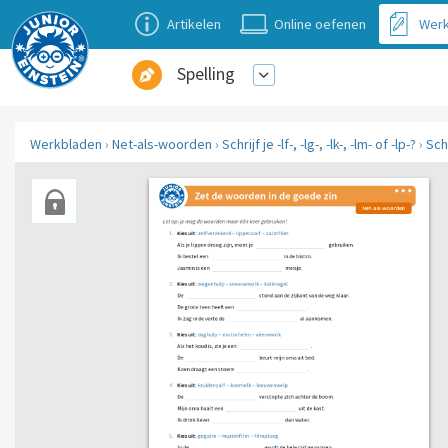
Artikelen
Online oefenen
Werk
Spelling
Werkbladen
›
Net-als-woorden
›
Schrijf je -lf-, -lg-, -lk-, -lm- of -lp-?
›
Schr