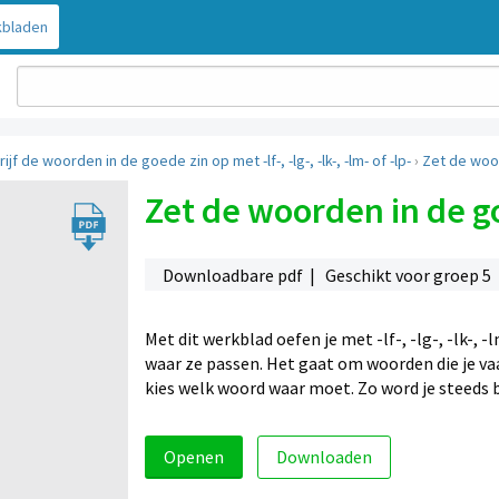
bladen
ijf de woorden in de goede zin op met -lf-, -lg-, -lk-, -lm- of -lp-
›
Zet de woo
Zet de woorden in de g
Downloadbare pdf | Geschikt voor groep 5
Met dit werkblad oefen je met -lf-, -lg-, -lk-, 
waar ze passen. Het gaat om woorden die je vaak
kies welk woord waar moet. Zo word je steeds b
Openen
Downloaden