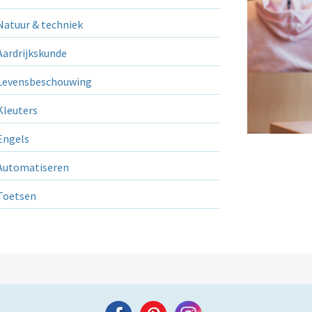
atuur & techniek
ardrijkskunde
evensbeschouwing
leuters
ngels
utomatiseren
Toetsen