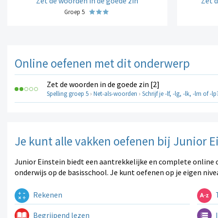
Zet de woorden in de goede zin
Zet d
Groep 5
Online oefenen met dit onderwerp
Zet de woorden in de goede zin [2]
Spelling groep 5
›
Net-als-woorden
›
Schrijf je -lf, -lg, -lk, -lm of -lp
Je kunt alle vakken oefenen bij Junior E
Junior Einstein biedt een aantrekkelijke en complete online 
onderwijs op de basisschool. Je kunt oefenen op je eigen nive
Rekenen
T
Begrijpend lezen
I