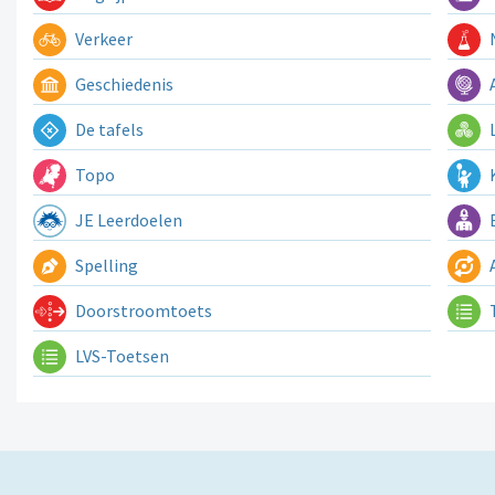
Verkeer
N
Geschiedenis
A
De tafels
L
Topo
K
JE Leerdoelen
E
Spelling
A
Doorstroomtoets
LVS-Toetsen