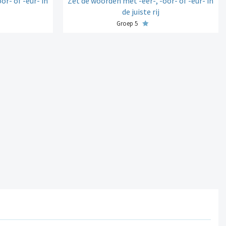
or- of -eur- in
Zet de woorden met -eer-, -oor- of -eur- in
de juiste rij
Groep 5