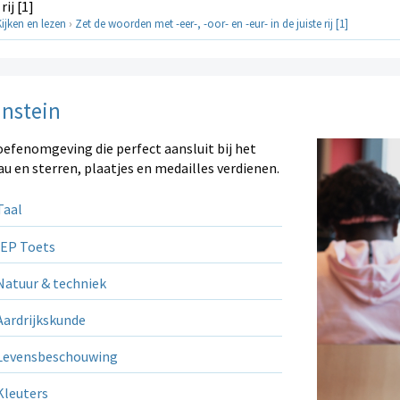
ij [1]
Kijken en lezen
›
Zet de woorden met -eer-, -oor- en -eur- in de juiste rij [1]
instein
oefenomgeving die perfect aansluit bij het
au en sterren, plaatjes en medailles verdienen.
aal
EP Toets
atuur & techniek
ardrijkskunde
evensbeschouwing
leuters