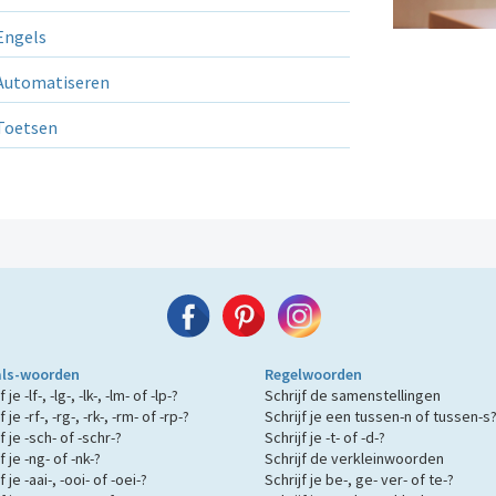
ngels
utomatiseren
Toetsen
als-woorden
Regelwoorden
 je -lf-, -lg-, -lk-, -lm- of -lp-?
Schrijf de samenstellingen
f je -rf-, -rg-, -rk-, -rm- of -rp-?
Schrijf je een tussen-n of tussen-s
f je -sch- of -schr-?
Schrijf je -t- of -d-?
f je -ng- of -nk-?
Schrijf de verkleinwoorden
f je -aai-, -ooi- of -oei-?
Schrijf je be-, ge- ver- of te-?