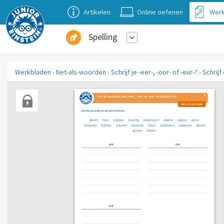
Artikelen
Online oefenen
Werk
Spelling
Werkbladen
›
Net-als-woorden
›
Schrijf je -eer-, -oor- of -eur-?
›
Schrijf