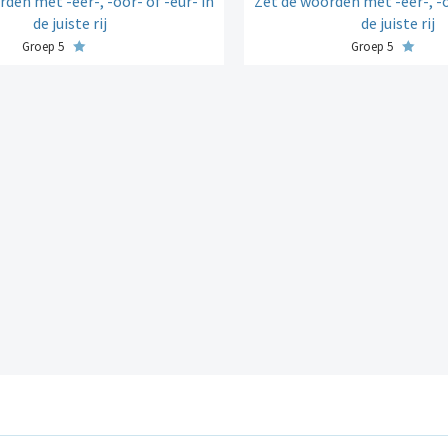
den met -eer-, -oor- of -eur- in
Zet de woorden met -eer-, -o
de juiste rij
de juiste rij
Groep 5
Groep 5