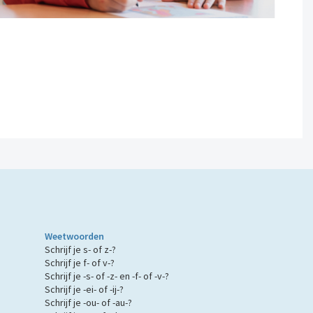
Weetwoorden
Schrijf je s- of z-?
?
Schrijf je f- of v-?
Schrijf je -s- of -z- en -f- of -v-?
Schrijf je -ei- of -ij-?
Schrijf je -ou- of -au-?