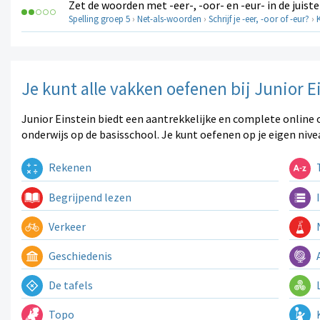
Zet de woorden met -eer-, -oor- en -eur- in de juiste r
Spelling groep 5
›
Net-als-woorden
›
Schrijf je -eer, -oor of -eur?
›
Je kunt alle vakken oefenen bij Junior E
Junior Einstein biedt een aantrekkelijke en complete online 
onderwijs op de basisschool. Je kunt oefenen op je eigen nive
Rekenen
T
Begrijpend lezen
I
Verkeer
N
Geschiedenis
A
De tafels
L
Topo
K