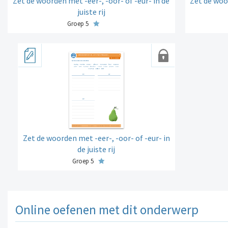
Zet de woorden met -eer-, -oor- of -eur- in de
Zet de woor
juiste rij
Groep 5
Zet de woorden met -eer-, -oor- of -eur- in
de juiste rij
Groep 5
Online oefenen met dit onderwerp