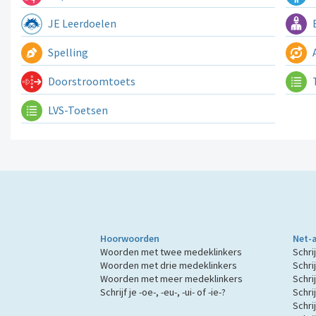
JE Leerdoelen
E
Spelling
A
Doorstroomtoets
LVS-Toetsen
Hoorwoorden
Net-
Woorden met twee medeklinkers
Schrijf
Woorden met drie medeklinkers
Schrij
Woorden met meer medeklinkers
Schrij
Schrijf je -oe-, -eu-, -ui- of -ie-?
Schrij
Schrij