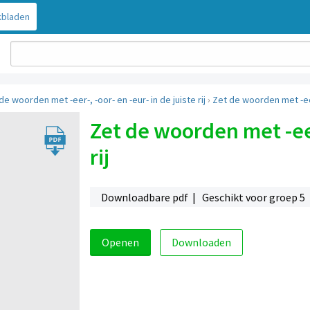
bladen
 de woorden met -eer-, -oor- en -eur- in de juiste rij
›
Zet de woorden met -eer-,
Zet de woorden met -eer-
rij
Downloadbare pdf | Geschikt voor groep 5
Openen
Downloaden