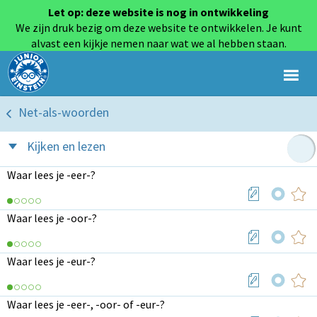
Let op: deze website is nog in ontwikkeling
We zijn druk bezig om deze website te ontwikkelen. Je kunt
alvast een kijkje nemen naar wat we al hebben staan.
Net-als-woorden
Kijken en lezen
Waar lees je -eer-?
Waar lees je -oor-?
Waar lees je -eur-?
Waar lees je -eer-, -oor- of -eur-?