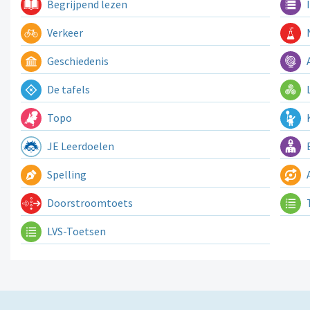
Begrijpend lezen
I
Verkeer
N
Geschiedenis
A
De tafels
L
Topo
K
JE Leerdoelen
E
Spelling
A
Doorstroomtoets
LVS-Toetsen