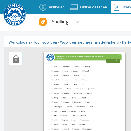
Artikelen
Online oefenen
Werk
Spelling
Werkbladen
›
Hoorwoorden
›
Woorden met meer medeklinkers
›
Herk