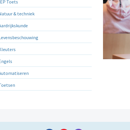
EP Toets
atuur & techniek
ardrijkskunde
evensbeschouwing
leuters
ngels
utomatiseren
Toetsen