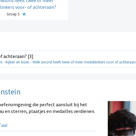
 woord heeft twee of meer
inkers voor- of achteraan?
Groep 5
f achteraan? [3]
rs
›
Kijken en lezen
›
Welk woord heeft twee of meer medeklinkers voor of achteraan?
instein
oefenomgeving die perfect aansluit bij het
au en sterren, plaatjes en medailles verdienen.
aal