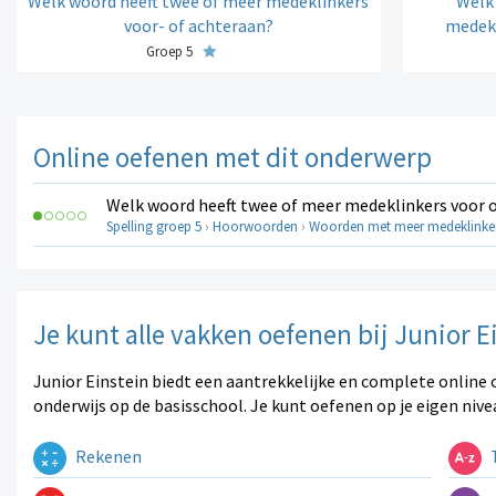
Welk woord heeft twee of meer medeklinkers
Welk
voor- of achteraan?
medekl
Groep 5
Online oefenen met dit onderwerp
Welk woord heeft twee of meer medeklinkers voor o
Spelling groep 5
›
Hoorwoorden
›
Woorden met meer medeklinke
Je kunt alle vakken oefenen bij Junior E
Junior Einstein biedt een aantrekkelijke en complete online 
onderwijs op de basisschool. Je kunt oefenen op je eigen nive
Rekenen
T