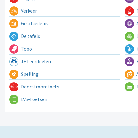
Verkeer
N
Geschiedenis
A
De tafels
L
Topo
K
JE Leerdoelen
E
Spelling
A
Doorstroomtoets
LVS-Toetsen