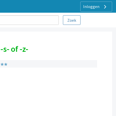
Inloggen
s- of -z-