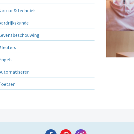
atuur & techniek
ardrijkskunde
evensbeschouwing
leuters
ngels
utomatiseren
Toetsen