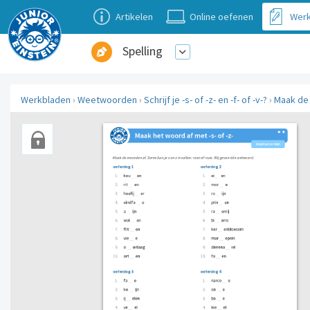
Artikelen
Online oefenen
Werk
Spelling
Werkbladen
›
Weetwoorden
›
Schrijf je -s- of -z- en -f- of -v-?
›
Maak de