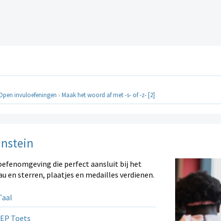
Open invuloefeningen
›
Maak het woord af met -s- of -z- [2]
instein
oefenomgeving die perfect aansluit bij het
au en sterren, plaatjes en medailles verdienen.
aal
EP Toets