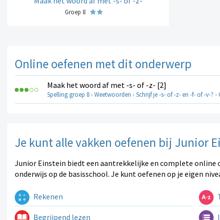
Maak het woord af met -s- of -z-
Groep 8
Online oefenen met dit onderwerp
Maak het woord af met -s- of -z- [2]
Spelling groep 8
›
Weetwoorden
›
Schrijf je -s- of -z- en -f- of -v-?
›
Je kunt alle vakken oefenen bij Junior E
Junior Einstein biedt een aantrekkelijke en complete online 
onderwijs op de basisschool. Je kunt oefenen op je eigen nive
Rekenen
T
Begrijpend lezen
I