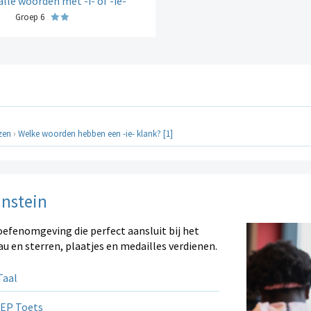
alle woorden met -i- of -ie-
Groep 6
ezen
›
Welke woorden hebben een -ie- klank? [1]
instein
oefenomgeving die perfect aansluit bij het
au en sterren, plaatjes en medailles verdienen.
aal
EP Toets