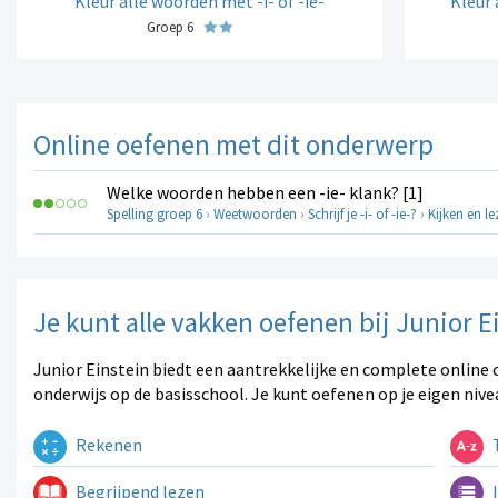
Kleur alle woorden met -i- of -ie-
Kleur 
Groep 6
Online oefenen met dit onderwerp
Welke woorden hebben een -ie- klank? [1]
Spelling groep 6
›
Weetwoorden
›
Schrijf je -i- of -ie-?
›
Kijken en l
Je kunt alle vakken oefenen bij Junior E
Junior Einstein biedt een aantrekkelijke en complete online 
onderwijs op de basisschool. Je kunt oefenen op je eigen nive
Rekenen
T
Begrijpend lezen
I