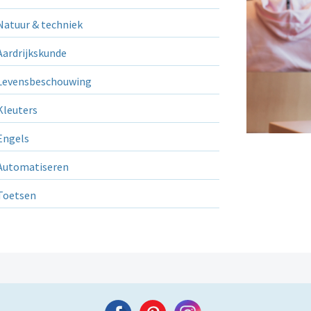
atuur & techniek
ardrijkskunde
evensbeschouwing
leuters
ngels
utomatiseren
Toetsen