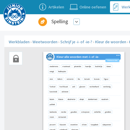
Artikelen
Online oefenen
Werk
Spelling
Werkbladen
›
Weetwoorden
›
Schrijf je -i- of -ie-?
›
Kleur de woorden
›