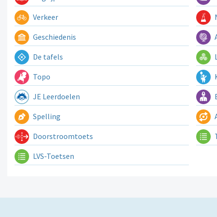
Verkeer
N
Geschiedenis
A
De tafels
L
Topo
K
JE Leerdoelen
E
Spelling
A
Doorstroomtoets
LVS-Toetsen