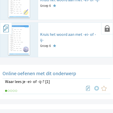
Groep 6
Kruis het woord aan met -ei- of -
ij-
Groep 6
Online oefenen met dit onderwerp
Waar lees je -ei- of -ij-? [1]