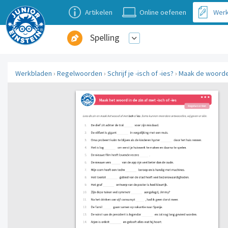
Artikelen
Online oefenen
Werk
Spelling
Werkbladen
›
Regelwoorden
›
Schrijf je -isch of -ies?
›
Maak de woorden