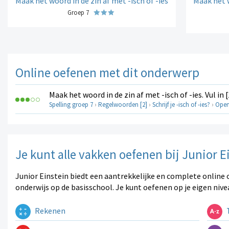
Maak het woord in de zin af met -isch of -ies
Maak het w
Groep 7
Online oefenen met dit onderwerp
Maak het woord in de zin af met -isch of -ies. Vul in [
Spelling groep 7
›
Regelwoorden [2]
›
Schrijf je -isch of -ies?
›
Open
Je kunt alle vakken oefenen bij Junior E
Junior Einstein biedt een aantrekkelijke en complete online 
onderwijs op de basisschool. Je kunt oefenen op je eigen nive
Rekenen
T