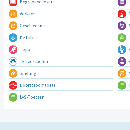
Begrijpend lezen
I
Verkeer
N
Geschiedenis
A
De tafels
L
Topo
K
JE Leerdoelen
E
Spelling
A
Doorstroomtoets
LVS-Toetsen