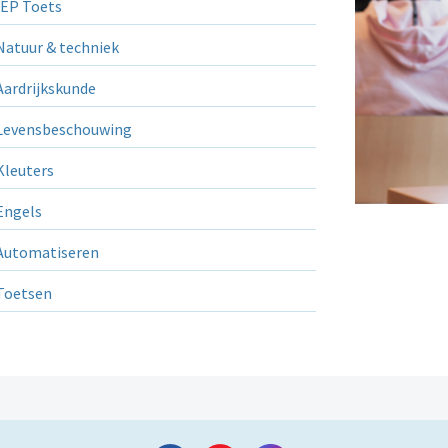
EP Toets
atuur & techniek
ardrijkskunde
evensbeschouwing
leuters
ngels
utomatiseren
Toetsen