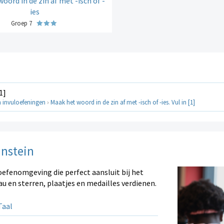
oord in de zin af met -isch of -
ies
Groep 7
1]
 invuloefeningen
›
Maak het woord in de zin af met -isch of -ies. Vul in [1]
instein
oefenomgeving die perfect aansluit bij het
au en sterren, plaatjes en medailles verdienen.
aal