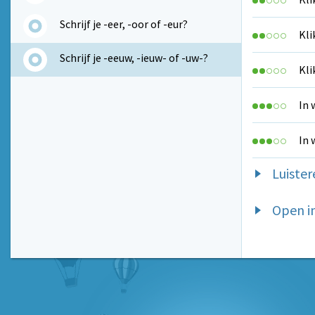
Schrijf je -eer, -oor of -eur?
Kli
Schrijf je -eeuw, -ieuw- of -uw-?
Kli
In 
In 
Luister
Open i