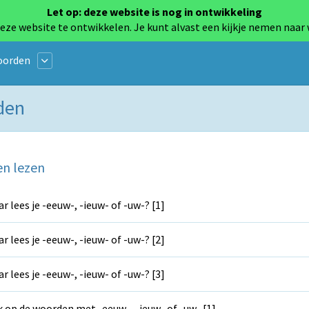
Let op: deze website is nog in ontwikkeling
eze website te ontwikkelen. Je kunt alvast een kijkje nemen naar
oorden
rden
en lezen
r lees je -eeuw-, -ieuw- of -uw-? [1]
r lees je -eeuw-, -ieuw- of -uw-? [2]
r lees je -eeuw-, -ieuw- of -uw-? [3]
k op de woorden met -eeuw-, -ieuw- of -uw- [1]