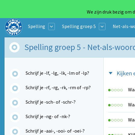
We zijn druk bezig om d
Spelling
Spelling groep 5
Net-als-w
Spelling groep 5 - Net-als-woo
Kijken 
Schrijf je -lf, -lg, -lk, -lm of -lp?
Schrijf je -rf, -rg, -rk, -rm of -rp?
Waa
Schrijf je -sch- of -schr-?
Waa
Schrijf je -ng- of -nk-?
Waa
Schrijf je -aai-, -ooi- of -oei-?
Kli