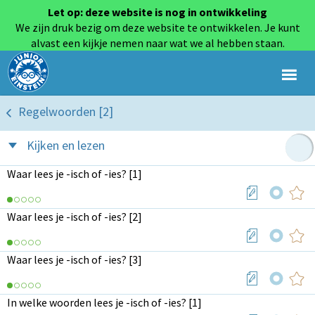
Let op: deze website is nog in ontwikkeling
We zijn druk bezig om deze website te ontwikkelen. Je kunt
alvast een kijkje nemen naar wat we al hebben staan.
Regelwoorden [2]
Kijken en lezen
Waar lees je -isch of -ies? [1]
Waar lees je -isch of -ies? [2]
Waar lees je -isch of -ies? [3]
In welke woorden lees je -isch of -ies? [1]