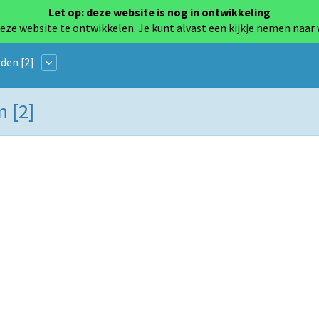
Let op: deze website is nog in ontwikkeling
eze website te ontwikkelen. Je kunt alvast een kijkje nemen naar
den [2]
n [2]