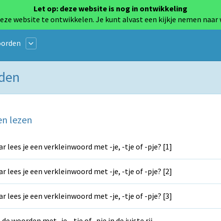
Let op: deze website is nog in ontwikkeling
eze website te ontwikkelen. Je kunt alvast een kijkje nemen naar
oorden
rden
en lezen
r lees je een verkleinwoord met -je, -tje of -pje? [1]
r lees je een verkleinwoord met -je, -tje of -pje? [2]
r lees je een verkleinwoord met -je, -tje of -pje? [3]
 de woorden met -je, -tje of -pje in de juiste rij