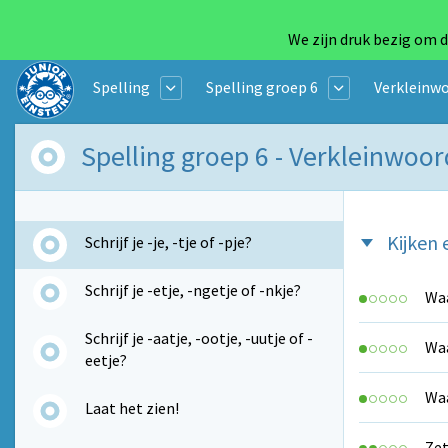
We zijn druk bezig om d
Spelling
Spelling groep 6
Verkleinw
Spelling groep 6 - Verkleinwoo
Kijken 
Schrijf je -je, -tje of -pje?
Schrijf je -etje, -ngetje of -nkje?
Waa
Schrijf je -aatje, -ootje, -uutje of -
Waa
eetje?
Waa
Laat het zien!
Zet