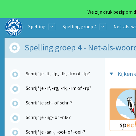
We zijn druk bezig om d
Spelling
Spelling groep 4
Net-als-w
Spelling groep 4 - Net-als-woo
Kijken 
Schrijf je -lf, -lg, -lk, -lm of -lp?
Schrijf je -rf, -rg, -rk, -rm of -rp?
Schrijf je sch- of schr-?
Schrijf je -ng- of -nk-?
Schrijf je -aai-, -ooi- of -oei-?