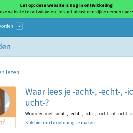
Let op: deze website is nog in ontwikkeling
eze website te ontwikkelen. Je kunt alvast een kijkje nemen naar
oorden
rden
en lezen
Waar lees je -acht-, -echt-, -ic
ucht-?
Woorden met -acht-, -echt-, -icht-, -ocht- of -ucht- sch
Klik hier om te oefening te maken