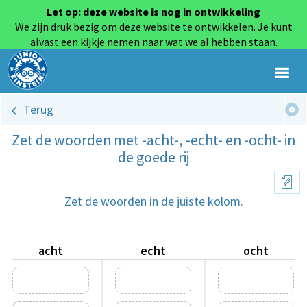
Let op: deze website is nog in ontwikkeling
We zijn druk bezig om deze website te ontwikkelen. Je kunt
alvast een kijkje nemen naar wat we al hebben staan.
Terug
Zet de woorden met -acht-, -echt- en -ocht- in
de goede rij
Zet de woorden in de juiste kolom.
acht
echt
ocht