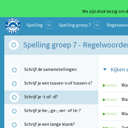
We zijn druk bezig om d
Spelling
Spelling groep 7
Regelwoor
Spelling groep 7 - Regelwoorde
Kijken 
Schrijf de samenstellingen
Schrijf je een tussen-n of tussen-s?
Waa
Schrijf je -t of -d?
Waa
Schrijf je be-, ge-, ver- of te-?
Waa
Schrijf je een lange klank?
Zet