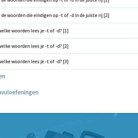
 de woorden die eindigen op -t of -d in de juiste rij [2]
welke woorden lees je -t of -d? [1]
welke woorden lees je -t of -d? [2]
welke woorden lees je -t of -d? [3]
en
nvuloefeningen