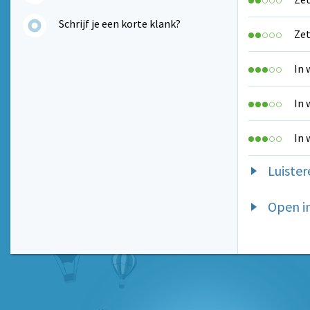
Schrijf je een korte klank?
Zet
In 
In 
In 
Luister
Open i