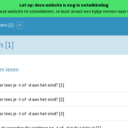
Let op: deze website is nog in ontwikkeling
eze website te ontwikkelen. Je kunt alvast een kijkje nemen naar
den [1]
n [1]
en lezen
r lees je -t of -d aan het eind? [1]
r lees je -t of -d aan het eind? [2]
r lees je -t of -d aan het eind? [3]
 de woorden die eindigen op -t of -d in de juiste rij [1]