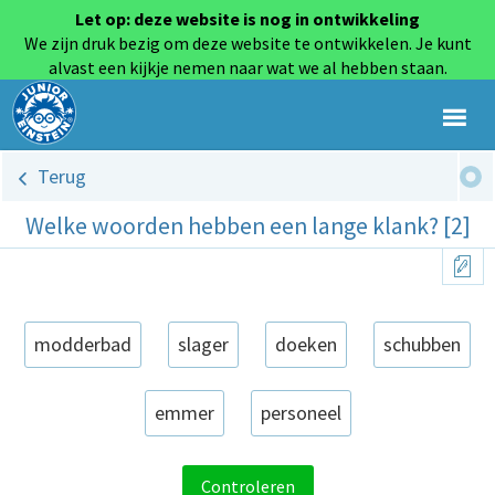
Let op: deze website is nog in ontwikkeling
We zijn druk bezig om deze website te ontwikkelen. Je kunt
alvast een kijkje nemen naar wat we al hebben staan.
Terug
Welke woorden hebben een lange klank? [2]
modderbad
slager
doeken
schubben
emmer
personeel