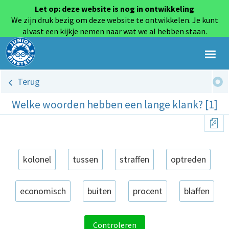
Let op: deze website is nog in ontwikkeling
We zijn druk bezig om deze website te ontwikkelen. Je kunt
alvast een kijkje nemen naar wat we al hebben staan.
Terug
Welke woorden hebben een lange klank? [1]
kolonel
tussen
straffen
optreden
economisch
buiten
procent
blaffen