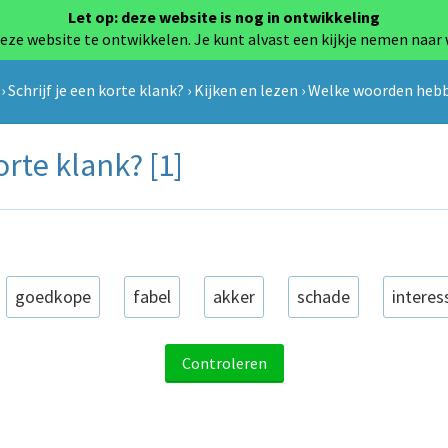
Let op: deze website is nog in ontwikkeling
eze website te ontwikkelen. Je kunt alvast een kijkje nemen naar
›
Schrijf je een korte klank?
›
Kijken en lezen
›
Welke woorden hebbe
te klank? [1]
goedkope
fabel
akker
schade
interes