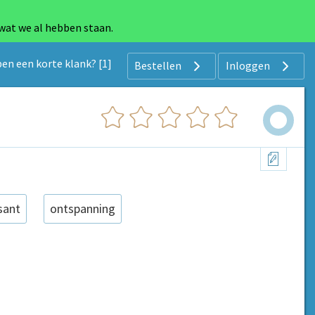
 wat we al hebben staan.
n een korte klank? [1]
Bestellen
Inloggen
sant
ontspanning