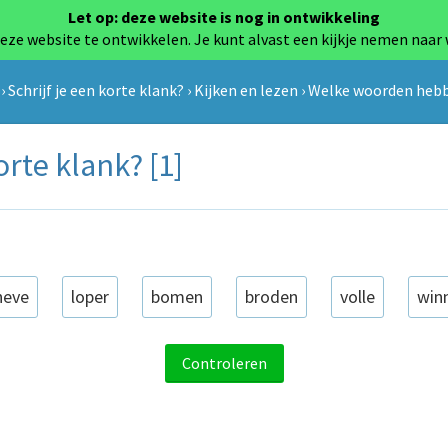
Let op: deze website is nog in ontwikkeling
eze website te ontwikkelen. Je kunt alvast een kijkje nemen naar
›
Schrijf je een korte klank?
›
Kijken en lezen
›
Welke woorden hebbe
te klank? [1]
heve
loper
bomen
broden
volle
win