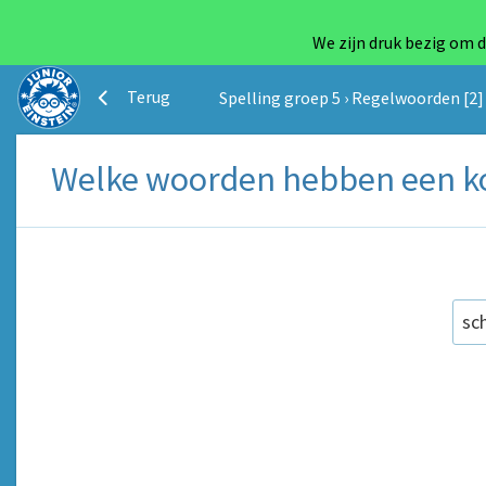
We zijn druk bezig om d
Terug
Spelling groep 5
›
Regelwoorden [2]
Welke woorden hebben een kor
sc