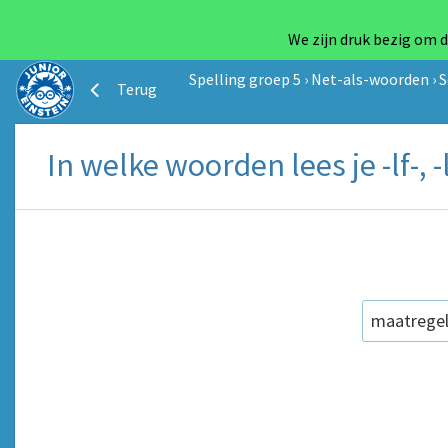
We zijn druk bezig om d
Spelling groep 5
›
Net-als-woorden
›
S
Terug
In welke woorden lees je -lf-, -lg
maatrege