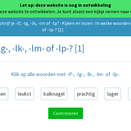
Let op: deze website is nog in ontwikkeling
eze website te ontwikkelen. Je kunt alvast een kijkje nemen naar
chrijf je -lf, -lg, -lk, -lm of -lp?
›
Kijken en lezen
›
In welke woorden le
of -lp-? [1]
-, -lk-, -lm- of -lp-? [1]
Klik op alle woorden met -lf-, -lg-, -lk-, -lm- of -lp-.
len
leukst
kalknagel
prachtig
lager