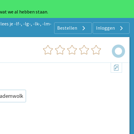
 wat we al hebben staan.
es je -lf-, -lg-, -lk-, -lm-
Bestellen
Inloggen
ademwolk