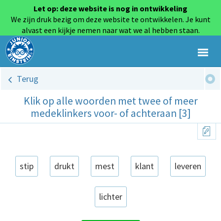
Let op: deze website is nog in ontwikkeling
We zijn druk bezig om deze website te ontwikkelen. Je kunt
alvast een kijkje nemen naar wat we al hebben staan.
Terug
Klik op alle woorden met twee of meer
medeklinkers voor- of achteraan [3]
stip
drukt
mest
klant
leveren
lichter