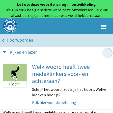
Let op: deze website is nog in ontwikkeling
We zijn druk bezig om deze website te ontwikkelen. Je kunt
alvast een kijkje nemen naar wat we al hebben staan.
Hoorwoorden
Kijken en lezen
Welk woord heeft twee
medeklinkers voor- en
achteraan?
Schrijf het woord, zoals je het hoort. Welke
klanken hoor je?
Klik hier voor de oefening
Welk woord heeft twee medeklinkers vooraan? (mmkm)