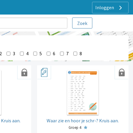
Inloggen
2
3
4
5
6
7
8
 Kruis aan.
Waar zie en hoor je schr-? Kruis aan.
Groep 4