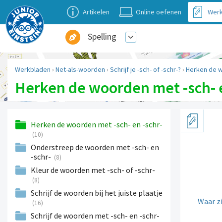
Artikelen
Online oefenen
Werk
Spelling
Werkbladen
›
Net-als-woorden
›
Schrijf je -sch- of -schr-?
›
Herken de w
Herken de woorden met -sch- e
Herken de woorden met -sch- en -schr-
(10)
Onderstreep de woorden met -sch- en
-schr-
(8)
Kleur de woorden met -sch- of -schr-
(8)
Schrijf de woorden bij het juiste plaatje
Waar zi
(16)
Schrijf de woorden met -sch- en -schr-