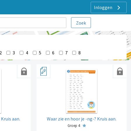
Inloggen
2
3
4
5
6
7
8
 Kruis aan.
Waar zie en hoor je -ng-? Kruis aan.
Groep 4