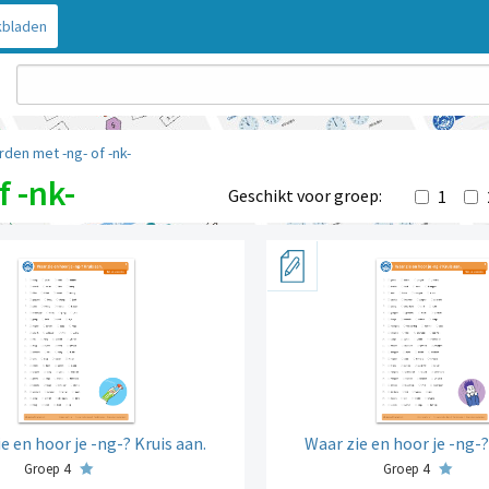
bladen
den met -ng- of -nk-
 -nk-
Geschikt voor groep:
1
e en hoor je -ng-? Kruis aan.
Waar zie en hoor je -ng-?
Groep 4
Groep 4