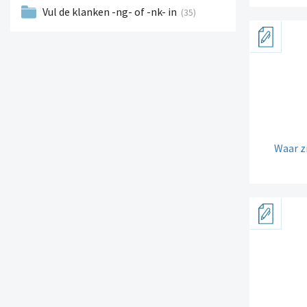
Vul de klanken -ng- of -nk- in
(35)
Waar zi