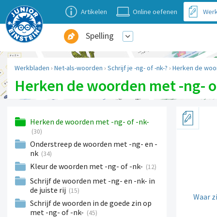
Artikelen
Online oefenen
Werk
Spelling
Werkbladen
›
Net-als-woorden
›
Schrijf je -ng- of -nk-?
›
Herken de woor
Herken de woorden met -ng- of
Herken de woorden met -ng- of -nk-
(30)
Onderstreep de woorden met -ng- en -
nk
(34)
Kleur de woorden met -ng- of -nk-
(12)
Schrijf de woorden met -ng- en -nk- in
de juiste rij
(15)
Waar zi
Schrijf de woorden in de goede zin op
met -ng- of -nk-
(45)