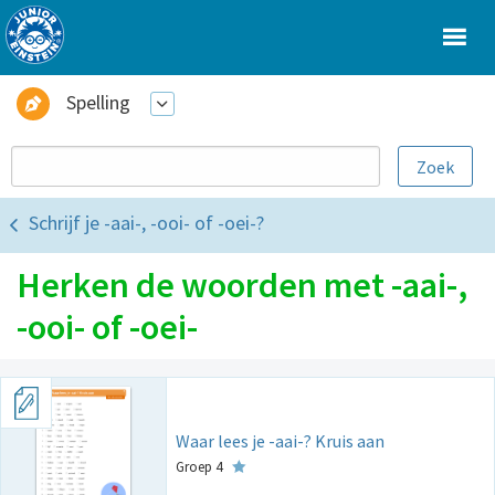
Spelling
Schrijf je -aai-, -ooi- of -oei-?
Herken de woorden met -aai-,
-ooi- of -oei-
Waar lees je -aai-? Kruis aan
Groep 4