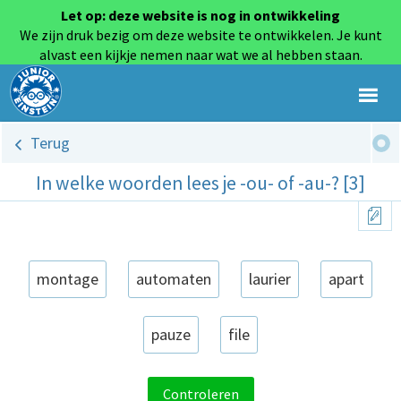
Let op: deze website is nog in ontwikkeling
We zijn druk bezig om deze website te ontwikkelen. Je kunt
alvast een kijkje nemen naar wat we al hebben staan.
Terug
In welke woorden lees je -ou- of -au-? [3]
montage
automaten
laurier
apart
pauze
file