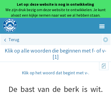
Let op: deze website is nog in ontwikkeling
We zijn druk bezig om deze website te ontwikkelen. Je kunt
alvast een kijkje nemen naar wat we al hebben staan.
Terug
Klik op alle woorden die beginnen met f- of v-
[1]
Klik op het woord dat begint met v-.
De
bast
van
de
berk
is
wit.