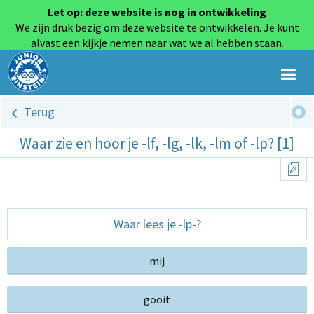
Let op: deze website is nog in ontwikkeling
We zijn druk bezig om deze website te ontwikkelen. Je kunt
alvast een kijkje nemen naar wat we al hebben staan.
Terug
Waar zie en hoor je -lf, -lg, -lk, -lm of -lp? [1]
Waar lees je -lp-?
mij
gooit