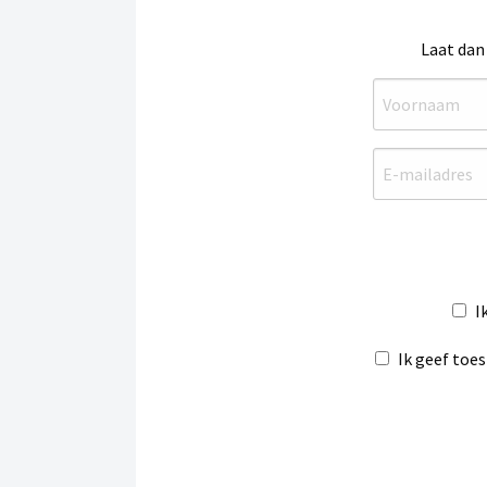
Laat dan
I
Ik geef toe