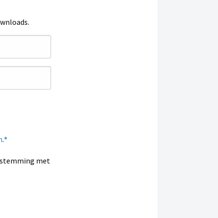
ownloads.
n
.
enstemming met