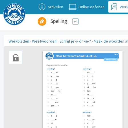
Artikelen
Online oefenen
Werk
Spelling
Werkbladen
›
Weetwoorden
›
Schrijf je -i- of -ie-?
›
Maak de woorden a