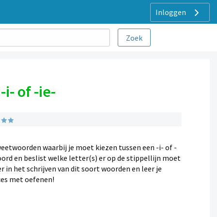
Inloggen
- of -ie-
eetwoorden waarbij je moet kiezen tussen een -i- of -
oord en beslist welke letter(s) er op de stippellijn moet
r in het schrijven van dit soort woorden en leer je
cces met oefenen!