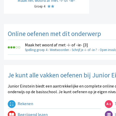
Maak het woord af met -i- of -ie-
Groep 4
Online oefenen met dit onderwerp
Maak het woord af met -i- of -ie- [3]
Spelling groep 4
›
Weetwoorden
›
Schrijf je -i- of -ie-?
›
Open invul
Je kunt alle vakken oefenen bij Junior E
Junior Einstein biedt een aantrekkelijke en complete online 
onderwijs op de basisschool. Je kunt oefenen op je eigen nive
Rekenen
T
Begrijpend lezen
I