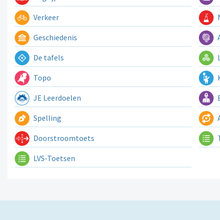
Verkeer
N
Geschiedenis
A
De tafels
L
Topo
K
JE Leerdoelen
E
Spelling
A
Doorstroomtoets
LVS-Toetsen