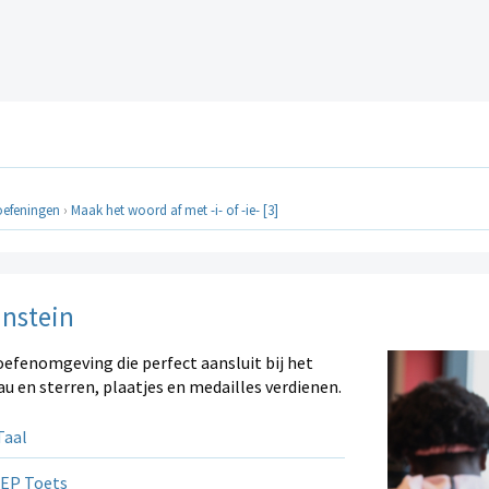
oefeningen
›
Maak het woord af met -i- of -ie- [3]
instein
oefenomgeving die perfect aansluit bij het
au en sterren, plaatjes en medailles verdienen.
aal
EP Toets