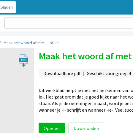
bladen
f
›
Maak het woord af met -i- of -ie-
Maak het woord af met -i
Downloadbare pdf | Geschikt voor groep 4
Dit werkblad helpt je met het herkennen van w
ie-. Het gaat erom dat je goed kijkt naar het w
staan. Als je de oefeningen maakt, word je bete
wanneer je -i- schrijft en wanneer -ie-. Veel su
Openen
Downloaden