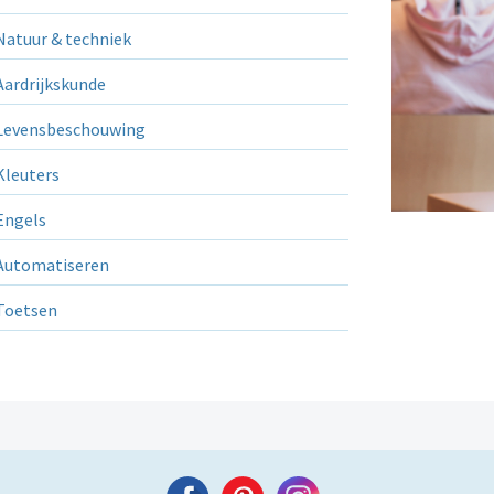
atuur & techniek
ardrijkskunde
evensbeschouwing
leuters
ngels
utomatiseren
Toetsen