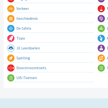
Verkeer
N
Geschiedenis
A
De tafels
L
Topo
K
JE Leerdoelen
E
Spelling
A
Doorstroomtoets
LVS-Toetsen