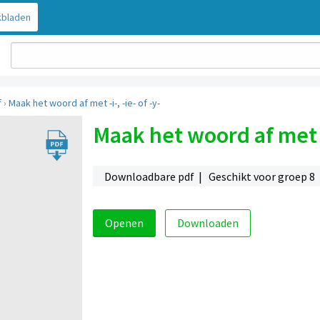
bladen
f
›
Maak het woord af met -i-, -ie- of -y-
Maak het woord af met -i-
Downloadbare pdf | Geschikt voor groep 8
Openen
Downloaden