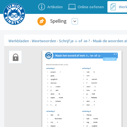
Artikelen
Online oefenen
Werk
Spelling
Werkbladen
›
Weetwoorden
›
Schrijf je -i- of -ie-?
›
Maak de woorden a