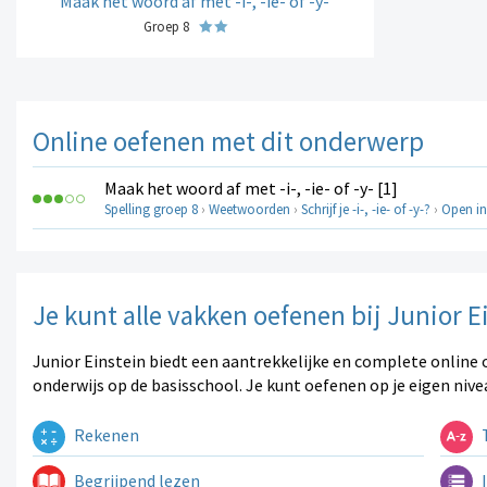
Maak het woord af met -i-, -ie- of -y-
Groep 8
Online oefenen met dit onderwerp
Maak het woord af met -i-, -ie- of -y- [1]
Spelling groep 8
›
Weetwoorden
›
Schrijf je -i-, -ie- of -y-?
›
Open in
Je kunt alle vakken oefenen bij Junior E
Junior Einstein biedt een aantrekkelijke en complete online 
onderwijs op de basisschool. Je kunt oefenen op je eigen nive
Rekenen
T
Begrijpend lezen
I