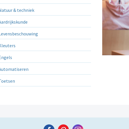
atuur & techniek
ardrijkskunde
evensbeschouwing
leuters
ngels
utomatiseren
Toetsen