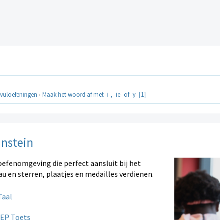
vuloefeningen
›
Maak het woord af met -i-, -ie- of -y- [1]
instein
oefenomgeving die perfect aansluit bij het
au en sterren, plaatjes en medailles verdienen.
aal
EP Toets