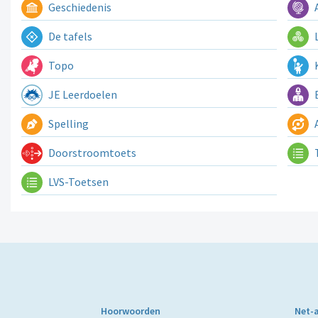
Geschiedenis
A
De tafels
L
Topo
K
JE Leerdoelen
E
Spelling
A
Doorstroomtoets
LVS-Toetsen
Hoorwoorden
Net-