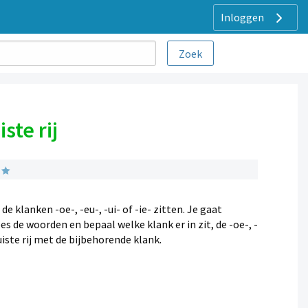
Inloggen
ste rij
 klanken -oe-, -eu-, -ui- of -ie- zitten. Je gaat
ees de woorden en bepaal welke klank er in zit, de -oe-, -
juiste rij met de bijbehorende klank.