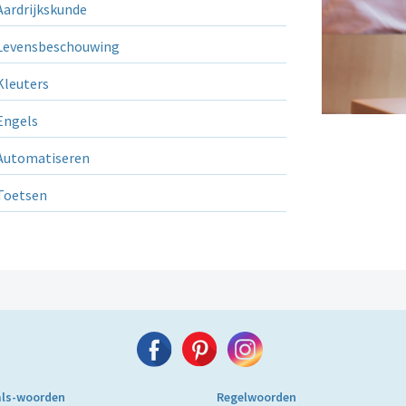
ardrijkskunde
evensbeschouwing
leuters
ngels
utomatiseren
Toetsen
als-woorden
Regelwoorden