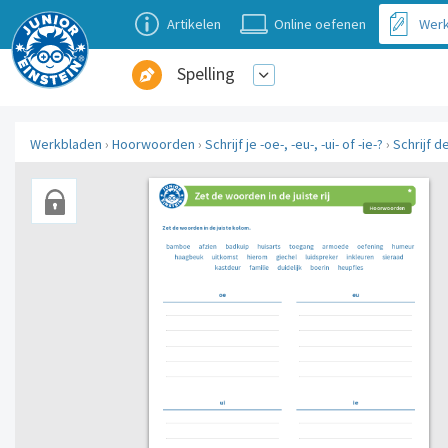
Artikelen
Online oefenen
Werk
Spelling
Werkbladen
›
Hoorwoorden
›
Schrijf je -oe-, -eu-, -ui- of -ie-?
›
Schrijf d