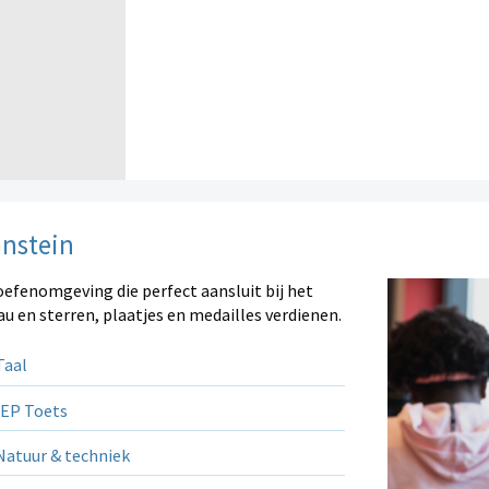
instein
oefenomgeving die perfect aansluit bij het
au en sterren, plaatjes en medailles verdienen.
aal
EP Toets
atuur & techniek