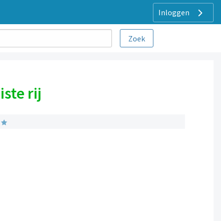
Inloggen
ste rij