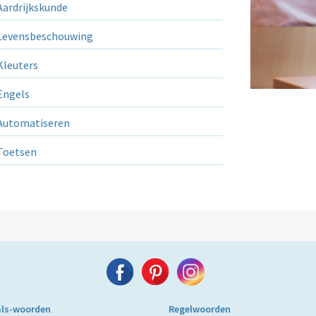
ardrijkskunde
evensbeschouwing
leuters
ngels
utomatiseren
Toetsen
als-woorden
Regelwoorden