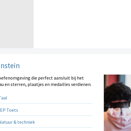
instein
oefenomgeving die perfect aansluit bij het
au en sterren, plaatjes en medailles verdienen.
aal
EP Toets
atuur & techniek