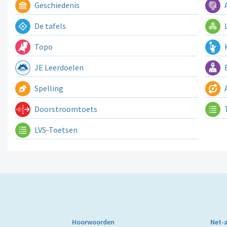
Geschiedenis
A
De tafels
L
Topo
K
JE Leerdoelen
E
Spelling
A
Doorstroomtoets
LVS-Toetsen
Hoorwoorden
Net-