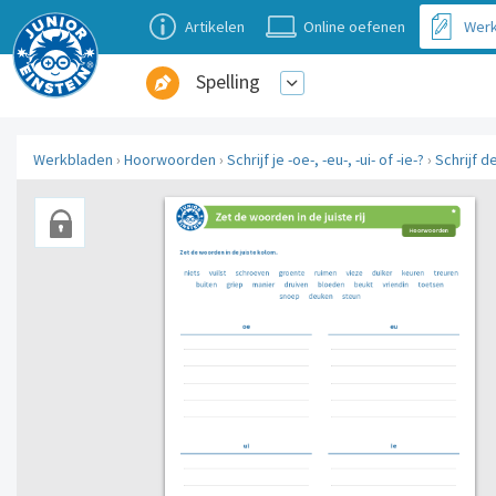
Artikelen
Online oefenen
Werk
Spelling
Werkbladen
›
Hoorwoorden
›
Schrijf je -oe-, -eu-, -ui- of -ie-?
›
Schrijf d