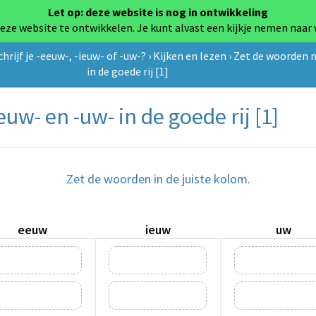
Let op: deze website is nog in ontwikkeling
eze website te ontwikkelen. Je kunt alvast een kijkje nemen naar
chrijf je -eeuw-, -ieuw- of -uw-?
›
Kijken en lezen
›
Zet de woorden m
in de goede rij [1]
uw- en -uw- in de goede rij [1]
Zet de woorden in de juiste kolom.
eeuw
ieuw
uw